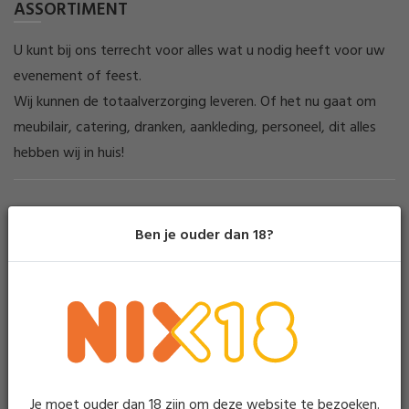
ASSORTIMENT
U kunt bij ons terrecht voor alles wat u nodig heeft voor uw
evenement of feest.
Wij kunnen de totaalverzorging leveren. Of het nu gaat om
meubilair, catering, dranken, aankleding, personeel, dit alles
hebben wij in huis!
Algemene voorwaarden
Ben je ouder dan 18?
STORINGSNUMMER
Bij problemen kunt u na openingstijden tot 01.00 bellen naar
06-29387501
Je moet ouder dan 18 zijn om deze website te bezoeken.