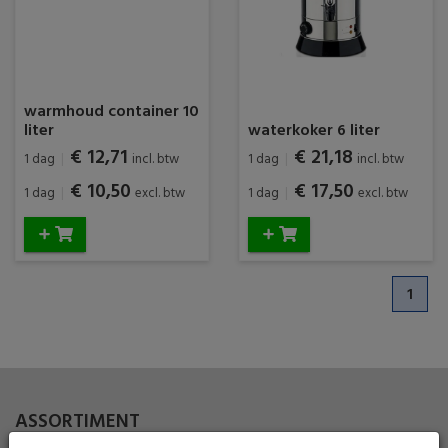
warmhoud container 10
liter
waterkoker 6 liter
€ 12,71
€ 21,18
1 dag
|
incl. btw
1 dag
|
incl. btw
€ 10,50
€ 17,50
1 dag
|
excl. btw
1 dag
|
excl. btw
1
ASSORTIMENT